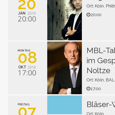
20
Ort: Köln, Phi
2019
JAN
20:00
20:00
Richard Wagn
Siegfried-Idyll
Niccolò Pagan
Konzert für Vio
MBL-Tal
08
MONTAG
Hector Berlioz
im Gespr
Harold in Italien
2018
OKT
Noltze
17:00
Shunske Sato, V
Nils Mönkemeyer
Ort: Köln, BA
Concerto Köln
Kent Nagano, L
17:00
Mit der MBL Ak
langjährige Zu
Bläser-
07
FREITAG
findet.
Ort: Köln