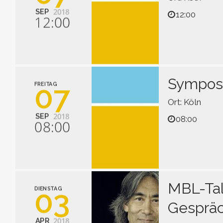
2018
SEP
12:00
12:00
• Formieren eine
• Bläser-Werke 
• Blechbläser-S
Symposi
07
FREITAG
Ort: Köln
2018
SEP
08:00
08:00
Holz- und Blec
MBL-Tal
03
DIENSTAG
Gespräc
2018
APR