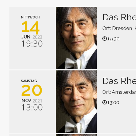
Das Rhe
14
MITTWOCH
Ort: Dresden, 
2023
JUN
19:30
19:30
Das Rhe
20
SAMSTAG
Ort: Amsterd
2021
NOV
13:00
13:00
Richard Wagne
Das Rheingold
Oper in vier S
WWV 86 (1848–