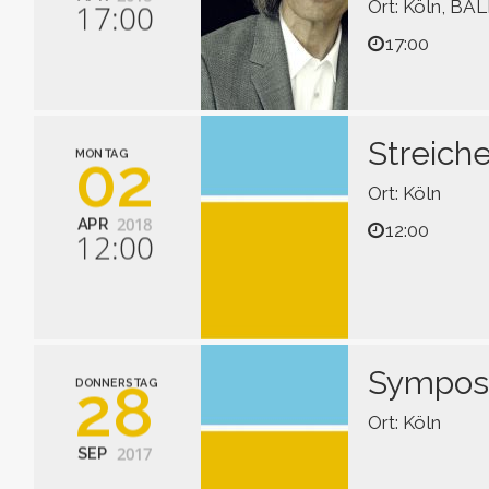
Ort: Köln, BA
17:00
17:00
Mit der MBL Ak
langjährige Zu
findet.
Streich
02
MONTAG
Ort: Köln
2018
APR
12:00
12:00
• Grundlagen ro
• Vorbereitung 
• Schwerpunkte:
Symposi
28
DONNERSTAG
Ort: Köln
2017
SEP