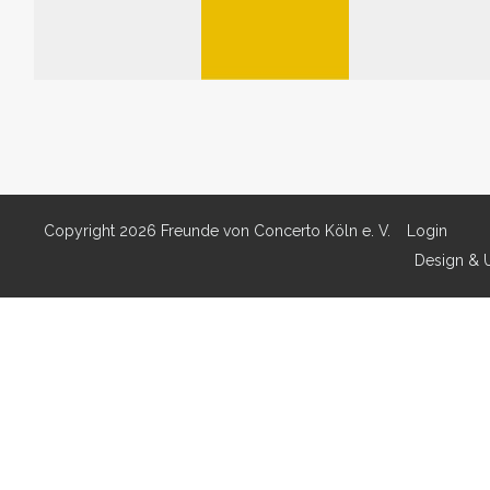
WAGNER-LESART
der ›Historisch
Copyright 2026 Freunde von Concerto Köln e. V.
Login
Design & 