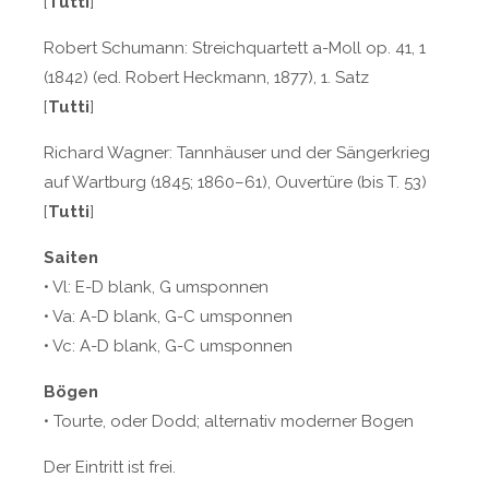
[
Tutti
]
Robert Schumann: Streichquartett a-Moll op. 41, 1
(1842) (ed. Robert Heckmann, 1877), 1. Satz
[
Tutti
]
Richard Wagner: Tannhäuser und der Sängerkrieg
auf Wartburg (1845; 1860–61), Ouvertüre (bis T. 53)
[
Tutti
]
Saiten
• Vl: E-D blank, G umsponnen
• Va: A-D blank, G-C umsponnen
• Vc: A-D blank, G-C umsponnen
Bögen
• Tourte, oder Dodd; alternativ moderner Bogen
Der Eintritt ist frei.