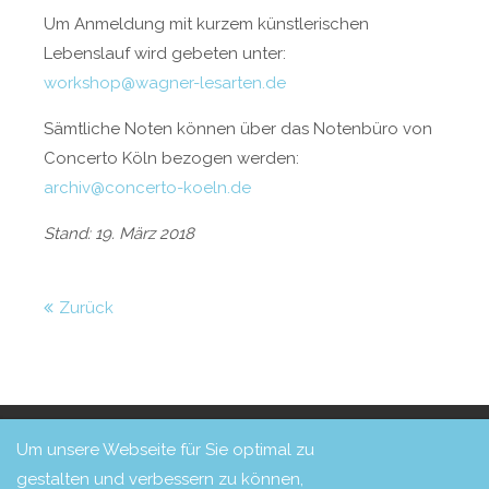
Um Anmeldung mit kurzem künstlerischen
Lebenslauf wird gebeten unter:
workshop@wagner-lesarten.de
Sämtliche Noten können über das Notenbüro von
Concerto Köln bezogen werden:
archiv@concerto-koeln.de
Stand: 19. März 2018
Zurück
Copyright 2026 Freunde von Concerto Köln e. V.
Login
Um unsere Webseite für Sie optimal zu
Design & Umsetzung: Haberkorn Mediendesign
gestalten und verbessern zu können,