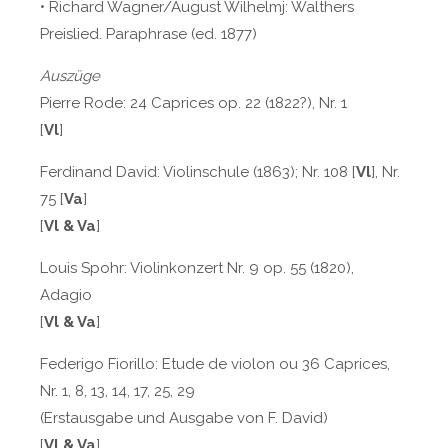
• Richard Wagner/August Wilhelmj: Walthers
Preislied. Paraphrase (ed. 1877)
Auszüge
Pierre Rode: 24 Caprices op. 22 (1822?), Nr. 1
[
Vl
]
Ferdinand David: Violinschule (1863); Nr. 108 [
Vl
], Nr.
75 [
Va
]
[
Vl & Va
]
Louis Spohr: Violinkonzert Nr. 9 op. 55 (1820),
Adagio
[
Vl & Va
]
Federigo Fiorillo: Etude de violon ou 36 Caprices,
Nr. 1, 8, 13, 14, 17, 25, 29
(Erstausgabe und Ausgabe von F. David)
[
Vl & Va
]