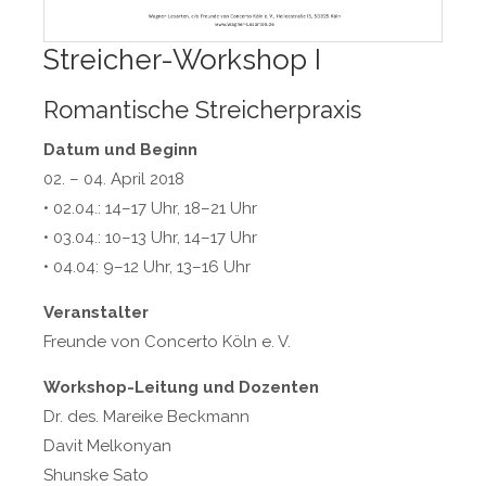
Drop us a line
info@yourdomain.com
Streicher-Workshop I
About us
Romantische Streicherpraxis
Lorem ipsum dolor sit amet, consectetuer
Datum und Beginn
adipiscing elit.
02. – 04. April 2018
Aenean commodo ligula eget dolor. Aenean massa.
• 02.04.: 14–17 Uhr, 18–21 Uhr
Cum sociis natoque penatibus et magnis dis parturient
• 03.04.: 10–13 Uhr, 14–17 Uhr
montes, nascetur ridiculus mus. Donec quam felis,
• 04.04: 9–12 Uhr, 13–16 Uhr
ultricies nec.
Veranstalter
Freunde von Concerto Köln e. V.
Workshop-Leitung und Dozenten
Dr. des. Mareike Beckmann
Davit Melkonyan
Shunske Sato