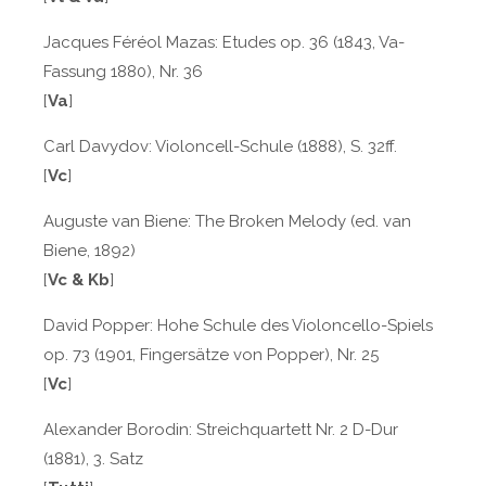
Jacques Féréol Mazas: Etudes op. 36 (1843, Va-
Fassung 1880), Nr. 36
[
Va
]
Carl Davydov: Violoncell-Schule (1888), S. 32ff.
[
Vc
]
Auguste van Biene: The Broken Melody (ed. van
Biene, 1892)
[
Vc &
Kb
]
David Popper: Hohe Schule des Violoncello-Spiels
op. 73 (1901, Fingersätze von Popper), Nr. 25
[
Vc
]
Alexander Borodin: Streichquartett Nr. 2 D-Dur
(1881), 3. Satz