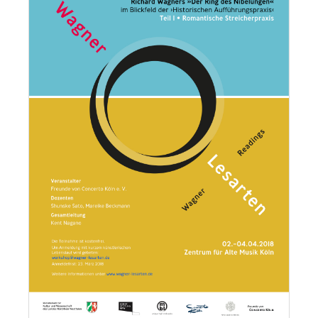
Lorem ipsum dolor sit amet:
24h
/ 365days
We offer support for our customers
Mon - Fri 8:00am - 5:00pm
(GMT +1)
Get in touch
Cybersteel Inc.
376-293 City Road, Suite 600
San Francisco, CA 94102
Have any questions?
+44 1234 567 890