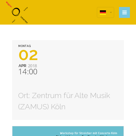
Anmelden
Anmeldung zum
Benutzerbereich
02
MONTAG
Benutzername
2018
APR
Passwort
14:00
Angemeldet bleiben
Ort: Zentrum für Alte Musik
(ZAMUS) Köln
Register
|
Lost your password?
Support