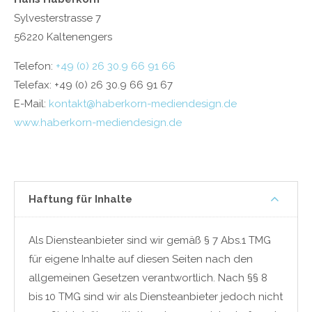
Drop us a line
Sylvesterstrasse 7
info@yourdomain.com
56220 Kaltenengers
About us
Telefon:
+49 (0) 26 30.9 66 91 66
Telefax: +49 (0) 26 30.9 66 91 67
Lorem ipsum dolor sit amet, consectetuer
adipiscing elit.
E-Mail:
kontakt@haberkorn-mediendesign.de
www.haberkorn-mediendesign.de
Aenean commodo ligula eget dolor. Aenean massa.
Cum sociis natoque penatibus et magnis dis parturient
montes, nascetur ridiculus mus. Donec quam felis,
ultricies nec.
Haftung für Inhalte
Als Diensteanbieter sind wir gemäß § 7 Abs.1 TMG
für eigene Inhalte auf diesen Seiten nach den
allgemeinen Gesetzen verantwortlich. Nach §§ 8
bis 10 TMG sind wir als Diensteanbieter jedoch nicht