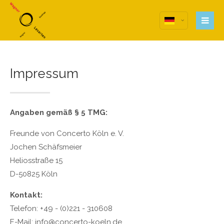
Anmelden
Anmeldung zum
Benutzerbereich
Impressum
Benutzername
Passwort
Angaben gemäß § 5 TMG:
Angemeldet bleiben
Freunde von Concerto Köln e. V.
Jochen Schäfsmeier
Heliosstraße 15
D-50825 Köln
Register
|
Lost your password?
Kontakt:
Telefon: +49 - (0)221 - 310608
Support
E-Mail: info@concerto-koeln.de