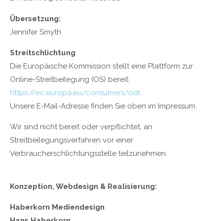
Lorem ipsum dolor sit amet:
Übersetzung:
Jennifer Smyth
24h
Streitschlichtung
/ 365days
Die Europäische Kommission stellt eine Plattform zur
Online-Streitbeilegung (OS) bereit:
https://ec.europa.eu/consumers/odr
.
We offer support for our customers
Mon - Fri 8:00am - 5:00pm
(GMT +1)
Unsere E-Mail-Adresse finden Sie oben im Impressum.
Get in touch
Wir sind nicht bereit oder verpflichtet, an
Streitbeilegungsverfahren vor einer
Cybersteel Inc.
Verbraucherschlichtungsstelle teilzunehmen.
376-293 City Road, Suite 600
San Francisco, CA 94102
Konzeption, Webdesign & Realisierung:
Have any questions?
+44 1234 567 890
Haberkorn Mediendesign
Hans Haberkorn