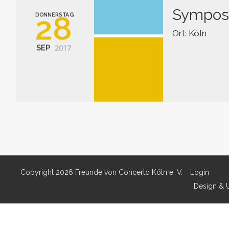
Symposi
28
DONNERSTAG
Ort: Köln
2017
SEP
WAGNER-LESART
der ›Historisch
Copyright 2026 Freunde von Concerto Köln e. V.
Login
Design & 