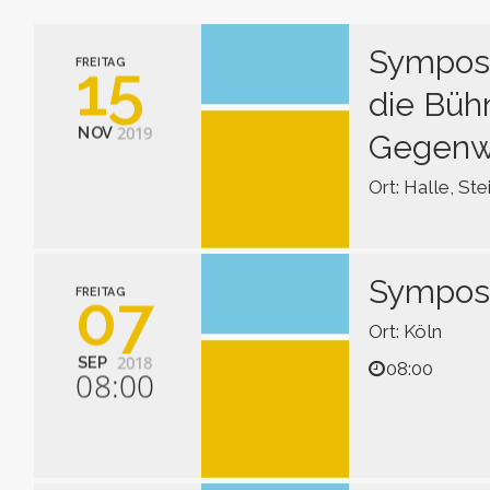
Symposi
15
FREITAG
die Büh
2019
NOV
Gegenw
Ort: Halle, St
Kooperation vo
Lesarten im Ra
Symposi
07
FREITAG
Ort: Köln
2018
SEP
08:00
08:00
Holz- und Blec