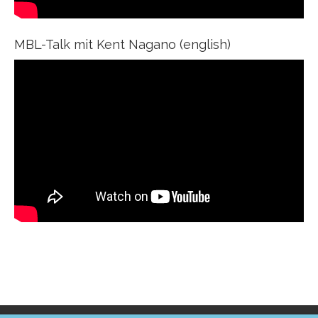
Lorem ipsum dolor sit amet:
MBL-Talk mit Kent Nagano (english)
24h
/ 365days
We offer support for our customers
Mon - Fri 8:00am - 5:00pm
(GMT +1)
Get in touch
Cybersteel Inc.
376-293 City Road, Suite 600
San Francisco, CA 94102
Have any questions?
+44 1234 567 890